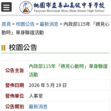
跳
至
選
單
主
首頁
>
校園公告
>
最新消息
>
內政部115年「遇見心
要
動時」單身聯誼活動
內
校園公告
容
區
內政部115年「遇見心動時」單身聯誼
公告主旨
活動
發佈日期
2026 年 5 月 19 日
發佈單位
人事室
公告類別
最新消息