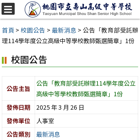
跳
至
選
單
主
首頁
>
校園公告
>
最新消息
>
公告「教育部受託辦
要
理114學年度公立高級中等學校教師甄選簡章」1份
內
校園公告
容
區
公告「教育部受託辦理114學年度公立
公告主旨
高級中等學校教師甄選簡章」1份
發佈日期
2025 年 3 月 26 日
發佈單位
人事室
公告類別
最新消息