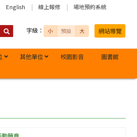
English
線上報修
場地預約系統
字級：
送出
網站導覽
小
預設
大
搜
尋：
位
其他單位
校園影音
圖書館
活動簡章