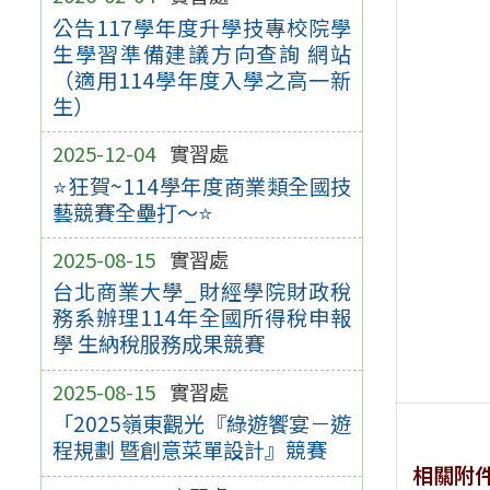
公告117學年度升學技專校院學
生學習準備建議方向查詢 網站
（適用114學年度入學之高一新
生）
2025-12-04
實習處
⭐狂賀~114學年度商業類全國技
藝競賽全壘打～⭐
2025-08-15
實習處
台北商業大學_財經學院財政稅
務系辦理114年全國所得稅申報
學 生納稅服務成果競賽
2025-08-15
實習處
「2025嶺東觀光『綠遊饗宴－遊
程規劃 暨創意菜單設計』競賽
相關附