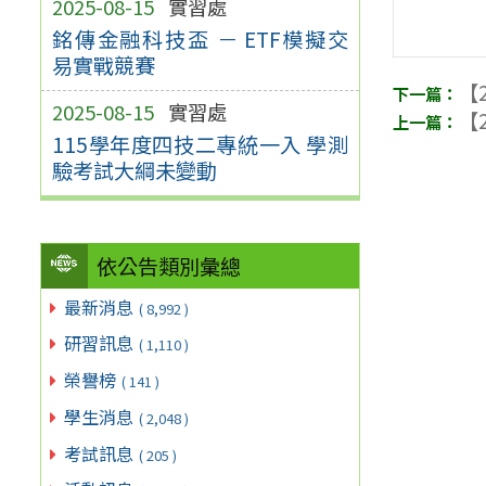
2025-08-15
實習處
銘傳金融科技盃 － ETF模擬交
易實戰競賽
【2
2025-08-15
實習處
【2
115學年度四技二專統一入 學測
驗考試大綱未變動
依公告類別彙總
最新消息
( 8,992 )
研習訊息
( 1,110 )
榮譽榜
( 141 )
學生消息
( 2,048 )
考試訊息
( 205 )