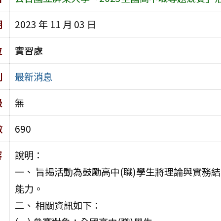
期
2023 年 11 月 03 日
位
實習處
別
最新消息
級
無
數
690
容
說明：
一、 旨揭活動為鼓勵高中(職)學生將理論與實務
能力。
二、 相關資訊如下：