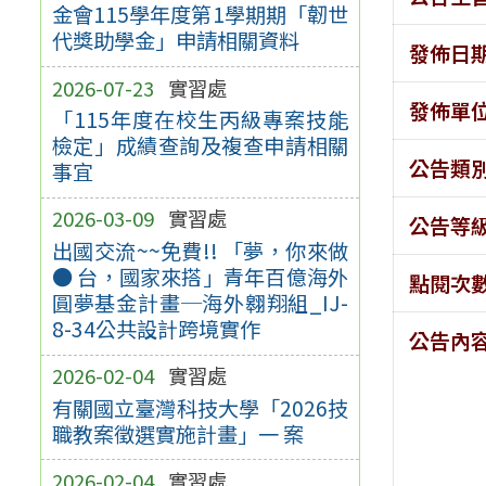
金會115學年度第1學期期「韌世
代獎助學金」申請相關資料
發佈日
2026-07-23
實習處
發佈單
「115年度在校生丙級專案技能
檢定」成績查詢及複查申請相關
公告類
事宜
2026-03-09
實習處
公告等
出國交流~~免費!! 「夢，你來做
● 台，國家來搭」青年百億海外
點閱次
圓夢基金計畫─海外翱翔組_IJ-
8-34公共設計跨境實作
公告內
2026-02-04
實習處
有關國立臺灣科技大學「2026技
職教案徵選實施計畫」一 案
2026-02-04
實習處