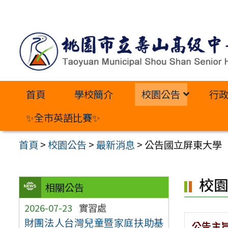
跳
至
主
要
內
首頁
學校簡介
校園公告
行
容
區
✨全市英語比賽✨
首頁
>
校園公告
>
最新消息
>
公告國立屏東大學「
校
相關公告
2026-07-23
實習處
財團法人台灣兒童暨家庭扶助基
公告主