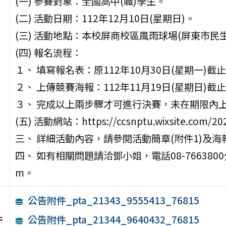
(一) 參賽對象：全國高中(職)學生。
(二) 活動日期：112年12月10日(星期日)。
(三) 活動地點：本校屏商校區風雨球場(屏東市民生
(四) 報名流程：
１、 填寫報名表：原112年10月30日(星期一)截止
２、 上傳競賽海報：112年11月19日(星期日)截
３、 完成以上兩步驟才可進行決賽，未在期限內
(五) 活動網站：https://ccsnptu.wixsite.com/20
三、 詳細活動內容，請參閱活動簡章(附件1)及海報
四、 如有相關問題請洽鄧小姐，電話08-7663800分機
m。
公告附件_pta_21343_9555413_76815
件
公告附件_pta_21344_9640432_76815