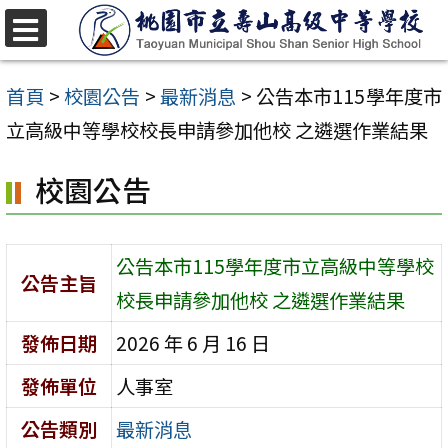
跳
至
選
單
主
首頁
>
校園公告
>
最新消息
>
公告本市115學年度市
要
立高級中等學校校長申請參加他校 之遴選作業結果
內
校園公告
容
區
公告本市115學年度市立高級中等學校
公告主旨
校長申請參加他校 之遴選作業結果
發佈日期
2026 年 6 月 16 日
發佈單位
人事室
公告類別
最新消息