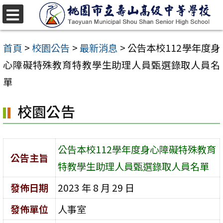
跳
至
選
單
主
首頁
>
校園公告
>
最新消息
>
公告本校112學年度身
要
心障礙特殊教育特教學生助理人員甄選錄取人員名
內
單
容
校園公告
區
公告本校112學年度身心障礙特殊教育
公告主旨
特教學生助理人員甄選錄取人員名單
發佈日期
2023 年 8 月 29 日
發佈單位
人事室