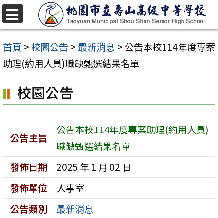
跳
至
選
單
主
首頁
>
校園公告
>
最新消息
>
公告本校114年度專案
要
助理(約用人員)職缺甄選結果名單
內
校園公告
容
區
公告本校114年度專案助理(約用人員)
公告主旨
職缺甄選結果名單
發佈日期
2025 年 1 月 02 日
發佈單位
人事室
公告類別
最新消息