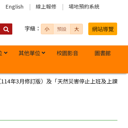
English
線上報修
場地預約系統
字級：
送出
網站導覽
小
預設
大
搜
尋：
位
其他單位
校園影音
圖書館
114年3月修訂版）及「天然災害停止上班及上課