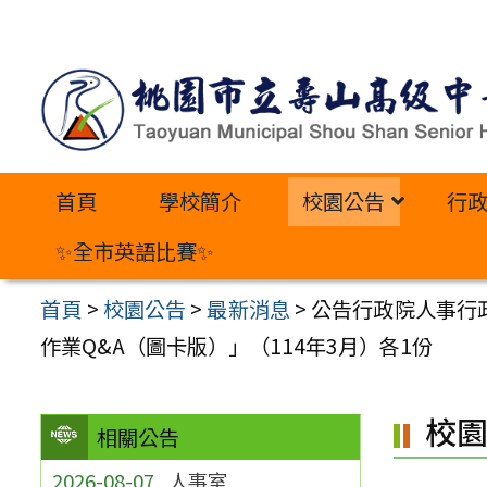
跳
至
主
要
內
首頁
學校簡介
校園公告
行
容
區
✨全市英語比賽✨
首頁
>
校園公告
>
最新消息
>
公告行政院人事行
作業Q&A（圖卡版）」（114年3月）各1份
校
相關公告
2026-08-07
人事室