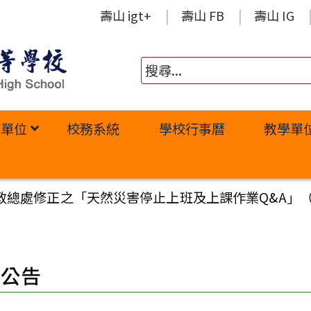
壽山 igt+
壽山 FB
壽山 IG
政單位
校務系統
學校行事曆
教學單
政總處修正之「天然災害停止上班及上課作業Q&A」（
園公告