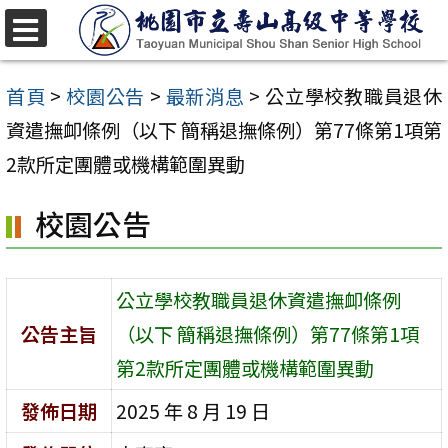
跳
至
選
單
主
首頁
>
校園公告
>
最新消息
>
公立學校教職員退休
要
資遣撫卹條例（以下 簡稱退撫條例）第77條第1項第
內
2款所定團體或機構範圍異動
容
校園公告
區
公立學校教職員退休資遣撫卹條例
公告主旨
（以下 簡稱退撫條例）第77條第1項
第2款所定團體或機構範圍異動
發佈日期
2025 年 8 月 19 日