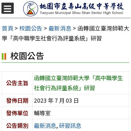
跳
至
選
單
主
首頁
>
校園公告
>
最新消息
>
函轉國立臺灣師範大
要
學「高中職學生社會行為評量系統」研習
內
校園公告
容
區
函轉國立臺灣師範大學「高中職學生
公告主旨
社會行為評量系統」研習
發佈日期
2023 年 7 月 03 日
發佈單位
輔導室
公告類別
最新消息
,
研習訊息