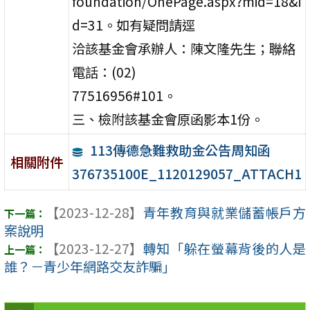
foundation/OnePage.aspx?mid=18&i
d=31。如有疑問請逕
洽該基金會承辦人：陳文隆先生；聯絡
電話：(02)
77516956#101。
三、檢附該基金會原函影本1份。
113傳德急難救助金公告周知函
相關附件
376735100E_1120129057_ATTACH1
【2023-12-28】
青年教育與就業儲蓄帳戶方
案說明
【2023-12-27】
轉知「躲在螢幕背後的人是
誰？－青少年網路交友詐騙」