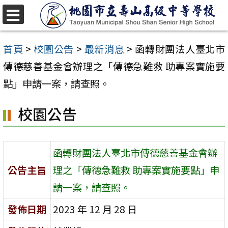
跳
至
選
單
主
首頁
>
校園公告
>
最新消息
>
函轉財團法人臺北市
要
傳德慈善基金會辦理之「傳德急難救 助專案實施要
內
點」申請一案，請查照。
容
校園公告
區
函轉財團法人臺北市傳德慈善基金會辦
公告主旨
理之「傳德急難救 助專案實施要點」申
請一案，請查照。
發佈日期
2023 年 12 月 28 日