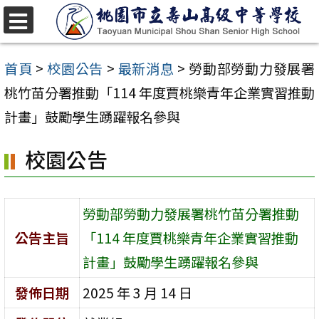
跳
至
選
單
主
首頁
>
校園公告
>
最新消息
>
勞動部勞動力發展署
要
桃竹苗分署推動「114 年度賈桃樂青年企業實習推動
內
計畫」鼓勵學生踴躍報名參與
容
校園公告
區
勞動部勞動力發展署桃竹苗分署推動
公告主旨
「114 年度賈桃樂青年企業實習推動
計畫」鼓勵學生踴躍報名參與
發佈日期
2025 年 3 月 14 日