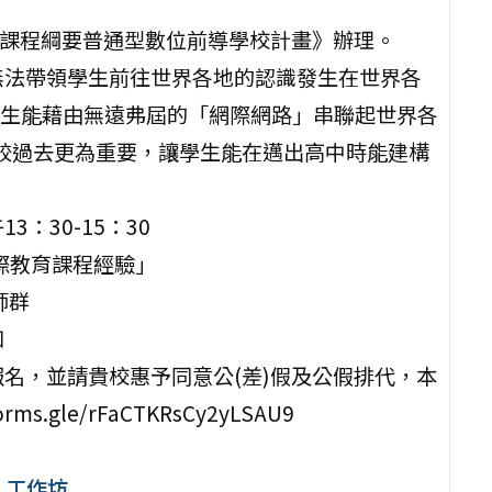
育課程綱要普通型數位前導學校計畫》辦理。
無法帶領學生前往世界各地的認識發生在世界各
生能藉由無遠弗屆的「網際網路」串聯起世界各
相較過去更為重要，讓學生能在邁出高中時能建構
3：30-15：30
國際教育課程經驗」
師群
知
名，並請貴校惠予同意公(差)假及公假排代，本
gle/rFaCTKRsCy2yLSAU9
」工作坊