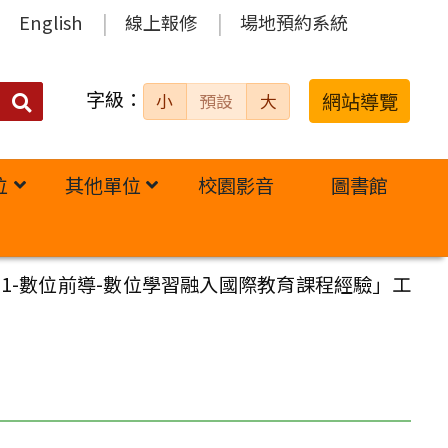
English
線上報修
場地預約系統
字級：
送出
網站導覽
小
預設
大
搜
尋：
位
其他單位
校園影音
圖書館
1-數位前導-數位學習融入國際教育課程經驗」工