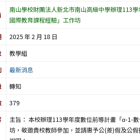
南山學校財團法人新北市南山高級中學辦理113學年
旨
國際教育課程經驗」工作坊
期
2025 年 2 月 18 日
位
教學組
別
最新消息
級
轉知
數
379
容
主旨： 本校辦理113學年度數位前導計畫「α-1
坊，敬邀貴校教師參加，並請惠予公(差)假及公假