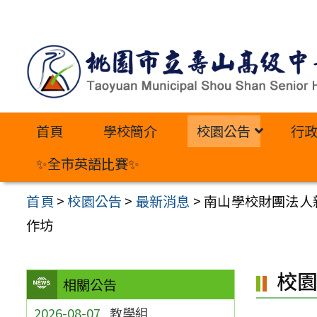
跳
至
主
要
內
首頁
學校簡介
校園公告
行
容
區
✨全市英語比賽✨
首頁
>
校園公告
>
最新消息
>
南山學校財團法人
作坊
校
相關公告
2026-08-07
教學組