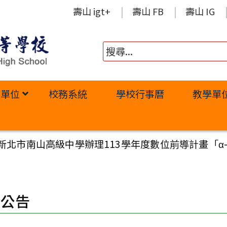
壽山 igt+
壽山 FB
壽山 IG
政單位
校務系統
學校行事曆
教學單
新北市南山高級中學辦理113學年度數位前導計畫「α-
園公告