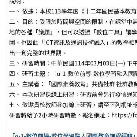
說明：
一、 依據：本校113學年度《十二年國民基本教
二、 目的：受限於時間與空間的限制，在課堂中
地的各種「議題」，但可以透過「數位工具」讓學
國。也因此「ICT資訊及通訊技術融入」的教學
出一套完整的世界觀。
三、 研習時間：中華民國114年03月03日(一) 下午1
四、 研習主題：「α-1-數位前導-數位學習融入
五、 主講者：「國際素養教育」共備社群 社群教
六、 本次研習採線上研習：研習前會另行發信通
七、 敬邀貴校教師參加線上研習，請至下列網址報
研習將給予2小時研習時數。報名網址：https://forms.
「α-1-數位前導-數位學習融入國際教育課程經驗