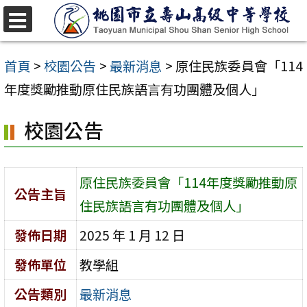
跳
至
選
單
主
首頁
>
校園公告
>
最新消息
>
原住民族委員會「114
要
年度獎勵推動原住民族語言有功團體及個人」
內
校園公告
容
區
原住民族委員會「114年度獎勵推動原
公告主旨
住民族語言有功團體及個人」
發佈日期
2025 年 1 月 12 日
發佈單位
教學組
公告類別
最新消息