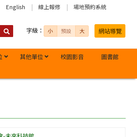
English
線上報修
場地預約系統
字級：
送出
網站導覽
小
預設
大
搜
尋：
位
其他單位
校園影音
圖書館
會-未來科技館