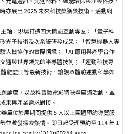
、光電通訊、先進材料、綠能環保與淨零科技、
亦展出 2025 未來科技獎獲獎技術。活動網
突破為主軸，現場打造四大體驗互動專區：「量子科
矽光子技術及次系統研發成果；「智慧機器人專
驗人機協作的實際情境；「AI 應用與產學合作
交通與世界領先的半導體技術；「運動科技專
健與體能監測等最新技術，讓觀眾體驗運動科學如
主題論壇，以及科普微電影特映暨座講活動，並
成果與產業需求對接。
辦單位於展期間提供 5 人以上團體預約導覽服
激發探索熱情。即日起受理預約至 114 年 1
s.tca.org.tw/D11p00254.aspx