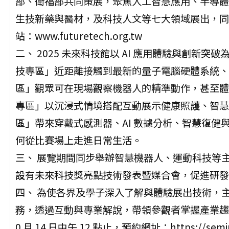
部、衛福部共同策展，聚焦人工智慧應用、半導體
生技新藥與醫材，及科技人文等七大領域展出，同時
站：www.futuretech.org.tw
二、 2025 未來科技館以 AI 應用體驗與創新
技專區」近距離接觸到最新的量子電腦硬體系統、
區」觀眾可在現場觀察機器人的精準動作，甚至體
專區」以沉浸式情境搭配互動展示健康照護、智慧
區」帶來穿戴式感測器、AI 數據分析、智慧復
何從比賽場上走進日常生活。
三、 展覽期間同步舉辦智慧機器人、運動科技等
設有未來科技獎亮點技術發表暨媒合會，促進研發
四、 為使各界及學子深入了解與體驗展出技術，主
務，透過互動與專業解說，帶領參觀者掌握產業趨勢並
0 月 14 日中午 12 點止，預約網址：https://seminar