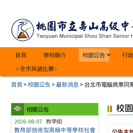
跳
至
主
要
內
首頁
學校簡介
校園公告
行
容
區
✨全市英語比賽✨
首頁
>
校園公告
>
最新消息
>
台北市電腦商業同業
校
相關公告
2026-08-07
教學組
教育部技術型高級中等學校社會
公告主