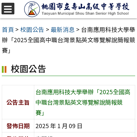
跳
至
選
單
主
首頁
>
校園公告
>
最新消息
>
台南應用科技大學舉
要
辦「2025全國高中職台灣景點英文導覽解說簡報競
內
賽」
容
校園公告
區
台南應用科技大學舉辦「2025全國高
公告主旨
中職台灣景點英文導覽解說簡報競
賽」
發佈日期
2025 年 1 月 09 日