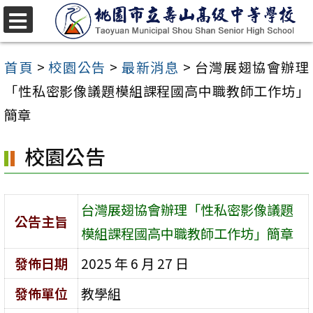
跳
至
選
單
主
首頁
>
校園公告
>
最新消息
>
台灣展翅協會辦理
要
「性私密影像議題模組課程國高中職教師工作坊」
內
簡章
容
校園公告
區
台灣展翅協會辦理「性私密影像議題
公告主旨
模組課程國高中職教師工作坊」簡章
發佈日期
2025 年 6 月 27 日
發佈單位
教學組