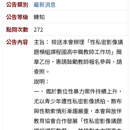
公告類別
最新消息
公告等級
轉知
點閱次數
272
公告內容
主旨： 檢送本會辦理「性私密影像議
題模組課程國高中職教師工作坊」簡
章乙份，惠請鼓勵教師報名參與，請
查照。
說明：
一、 鑑於數位性暴力案件持續上升，
尤以青少年遭性私密影像誘拍、散布
與性勒索情形漸趨嚴重，本會與放伴
教育協會合作發展「性私密影像議題