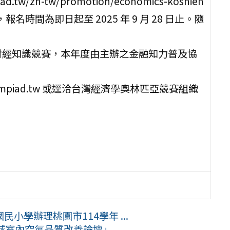
tw/zh-tw/promotion/economics-koshien
nTW，報名時間為即日起至 2025 年 9 月 28 日止。隨
財經知識競賽，本年度由主辦之金融知力普及協
ympiad.tw 或逕洽台灣經濟學奧林匹亞競賽組織
小學辦理桃園市114學年 ...
場域室內空氣品質改善論壇」