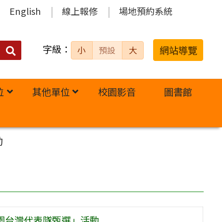
English
線上報修
場地預約系統
字級：
送出
網站導覽
小
預設
大
搜
尋：
位
其他單位
校園影音
圖書館
動
子園台灣代表隊甄選」活動