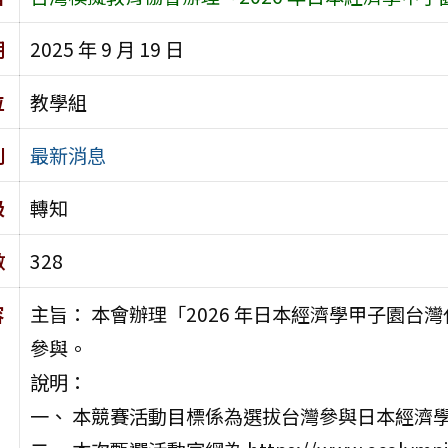
期
2025 年 9 月 19 日
位
教學組
別
最新消息
級
轉知
數
328
容
主旨： 本會辦理「2026 年日本經濟學甲子園
參與。
說明：
一、 本競賽活動目標係為選拔台灣參與日本經濟