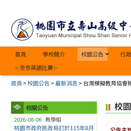
跳
至
主
要
內
首頁
學校簡介
校園公告
行
容
區
✨全市英語比賽✨
首頁
>
校園公告
>
最新消息
>
台灣模擬教育協會辦
校
相關公告
2026-08-06
教學組
桃園市政府民政局訂於115年8月
公告主