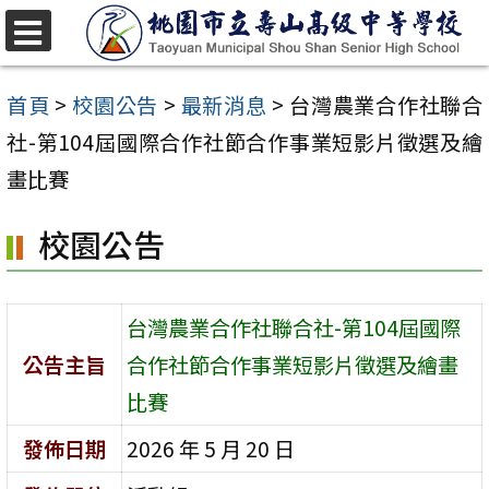
跳
至
選
單
主
首頁
>
校園公告
>
最新消息
>
台灣農業合作社聯合
要
社-第104屆國際合作社節合作事業短影片徵選及繪
內
畫比賽
容
校園公告
區
台灣農業合作社聯合社-第104屆國際
公告主旨
合作社節合作事業短影片徵選及繪畫
比賽
發佈日期
2026 年 5 月 20 日