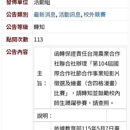
發佈單位
活動組
公告類別
最新消息
,
活動訊息
,
校外競賽
公告等級
轉知
點閱次數
113
公告內容
函轉保證責任台灣農業合作
社聯合社辦理「第104屆國
主
際合作社節合作事業短影片
旨：
徵選及繪畫（含四格漫畫）
比賽」，請轉知並鼓勵校內
師生踴躍參賽，請查照。
說明：
依據教育部115年5月7日臺