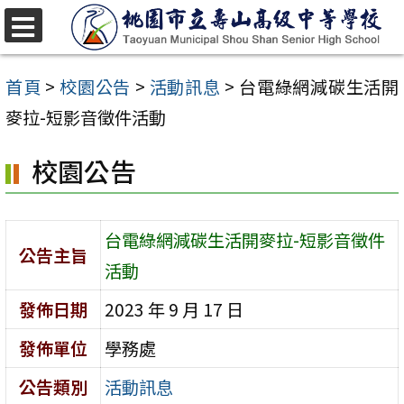
跳
至
選
單
主
首頁
>
校園公告
>
活動訊息
>
台電綠網減碳生活開
要
麥拉-短影音徵件活動
內
校園公告
容
區
台電綠網減碳生活開麥拉-短影音徵件
公告主旨
活動
發佈日期
2023 年 9 月 17 日
發佈單位
學務處
公告類別
活動訊息