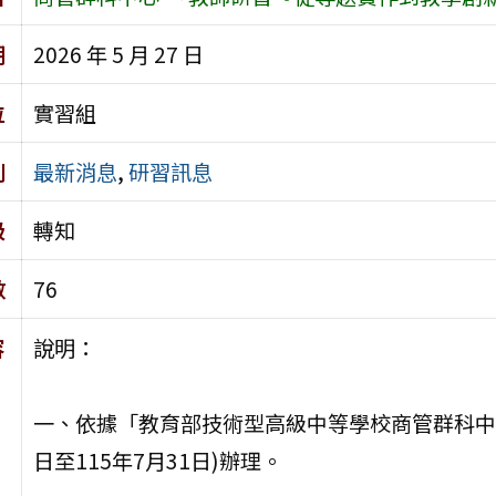
期
2026 年 5 月 27 日
位
實習組
別
最新消息
,
研習訊息
級
轉知
數
76
容
說明：
一、依據「教育部技術型高級中等學校商管群科中心1
日至115年7月31日)辦理。