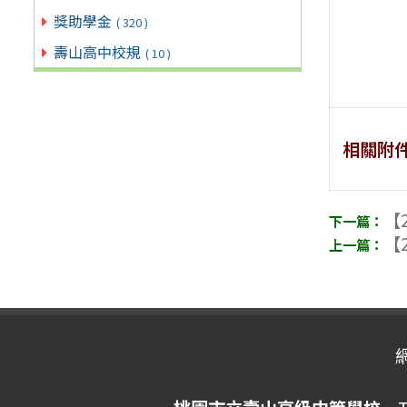
獎助學金
( 320 )
壽山高中校規
( 10 )
相關附
【2
【2