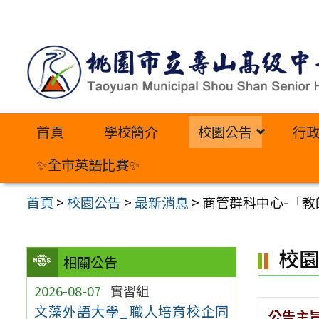
跳
至
主
要
內
首頁
學校簡介
校園公告
行
容
區
✨全市英語比賽✨
首頁
>
校園公告
>
最新消息
>
商管群科中心-「
校
相關公告
2026-08-07
實習組
文藻外語大學_職人培育校企同
公告主