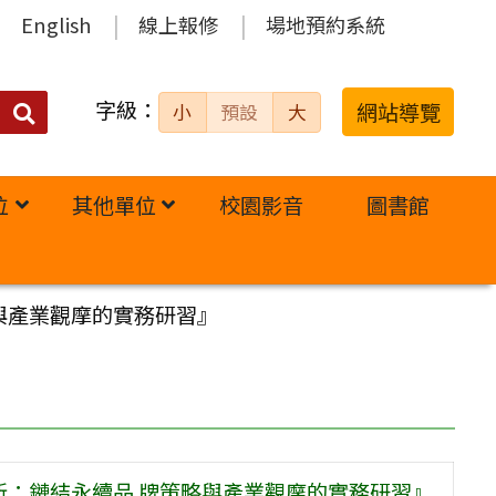
English
線上報修
場地預約系統
字級：
送出
網站導覽
小
預設
大
搜
尋：
位
其他單位
校園影音
圖書館
與產業觀摩的實務研習』
新：鏈結永續品 牌策略與產業觀摩的實務研習』