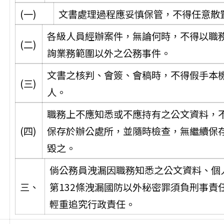
(一)
文書處理過程應妥慎保管，不得任意散
各級人員經辦案件，無論何時，不得以職
(二)
詢業務範圍以外之公務事件。
文書之核判、會簽、會稿時，不得假手本
(三)
人。
職務上不應知悉或不應持有之公文資料，
(四)
保存於辦公處所，並隨時檢查，無繼續保
毀之。
倘公務員洩漏因職務知悉之公文資料、個
三、
第132條洩漏國防以外秘密罪須負刑事
輕重追究行政責任。