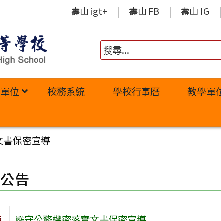
壽山 igt+
壽山 FB
壽山 IG
政單位
校務系統
學校行事曆
教學單
文書保密宣導
園公告
旨
嚴守公務機密落實文書保密宣導