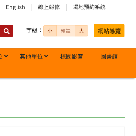
English
線上報修
場地預約系統
字級：
送出
網站導覽
小
預設
大
搜
尋：
位
其他單位
校園影音
圖書館