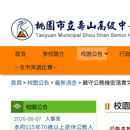
跳
至
主
要
內
首頁
學校簡介
校園公告
行
容
區
✨全市英語比賽✨
首頁
>
校園公告
>
最新消息
>
嚴守公務機密落實
校
相關公告
2026-08-07
人事室
本府115年70歲以上退休公教人
公告主