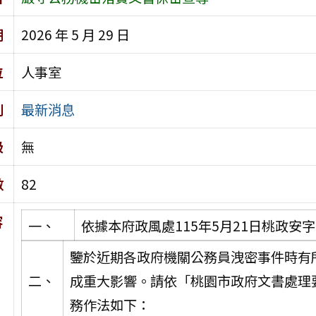
期
2026 年 5 月 29 日
位
人事室
別
最新消息
級
無
數
82
容
一、
依據本府政風處115年5月21日桃政安字第
鑒於近期各政府機關公務員洩密事件時有
二、
成重大影響。請依「桃園市政府文書處理
務作法如下：