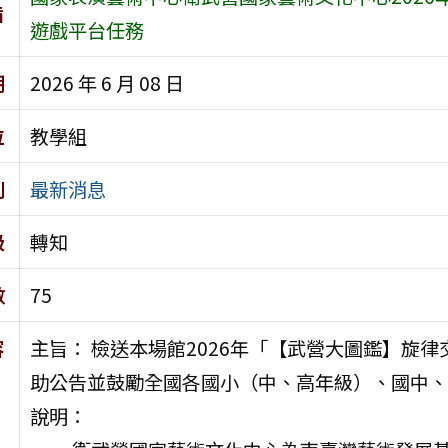
旨
遊戲平台任務
期
2026 年 6 月 08 日
位
教學組
別
最新消息
級
轉知
數
75
容
主旨： 檢送本場館2026年「【武營大圖鑑】旋律
助公告並鼓勵全國各國小（中、高年級）、國中、
說明：