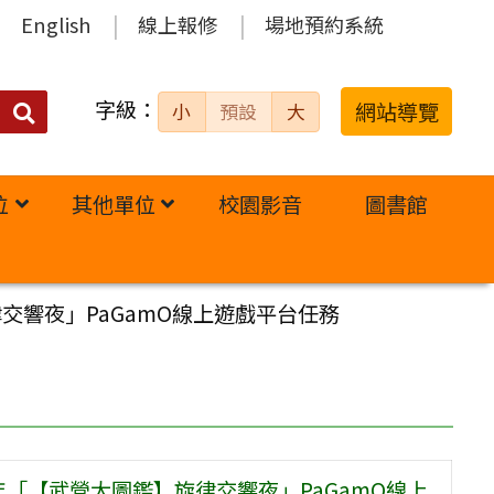
English
線上報修
場地預約系統
字級：
送出
網站導覽
小
預設
大
搜
尋：
位
其他單位
校園影音
圖書館
交響夜」PaGamO線上遊戲平台任務
年「【武營大圖鑑】旋律交響夜」PaGamO線上