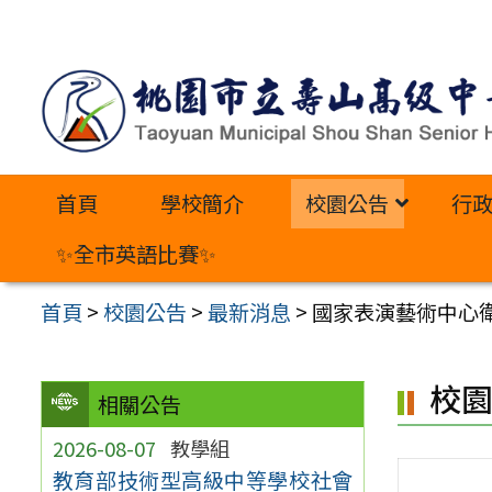
跳
至
主
要
內
首頁
學校簡介
校園公告
行
容
區
✨全市英語比賽✨
首頁
>
校園公告
>
最新消息
>
國家表演藝術中心衛
校
相關公告
2026-08-07
教學組
教育部技術型高級中等學校社會