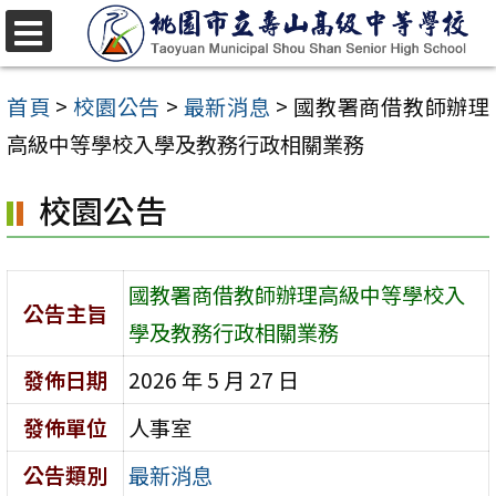
跳
至
選
單
主
首頁
>
校園公告
>
最新消息
>
國教署商借教師辦理
要
高級中等學校入學及教務行政相關業務
內
校園公告
容
區
國教署商借教師辦理高級中等學校入
公告主旨
學及教務行政相關業務
發佈日期
2026 年 5 月 27 日
發佈單位
人事室
公告類別
最新消息