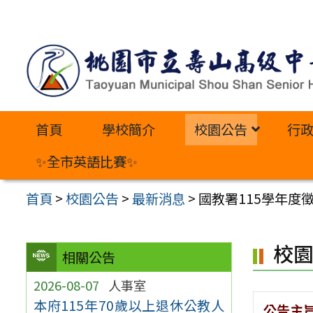
跳
至
主
要
內
首頁
學校簡介
校園公告
行
容
區
✨全市英語比賽✨
首頁
>
校園公告
>
最新消息
>
國教署115學年
校
相關公告
2026-08-07
人事室
本府115年70歲以上退休公教人
公告主