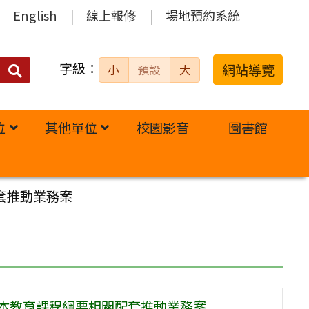
English
線上報修
場地預約系統
字級：
送出
網站導覽
小
預設
大
搜
尋：
位
其他單位
校園影音
圖書館
套推動業務案
基本教育課程綱要相關配套推動業務案