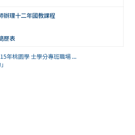
教師辦理十二年國教課程
簡歷表
年桃園學 士學分專班職場 ...
動」