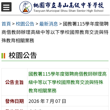
跳
至
選
單
主
首頁
>
校園公告
>
最新消息
>
國教署115學年度徵聘
要
商借教師辦理高級中等以下學校國際教育交流與特
內
殊教育相關業務
容
校園公告
區
國教署115學年度徵聘商借教師辦理高
公告主旨
級中等以下學校國際教育交流與特殊
教育相關業務
發佈日期
2026 年 7 月 07 日