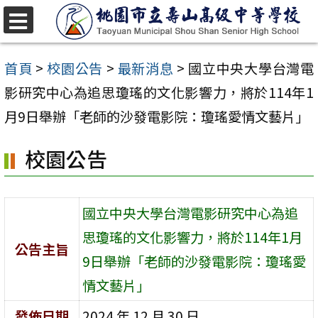
跳
至
選
單
主
首頁
>
校園公告
>
最新消息
>
國立中央大學台灣電
要
影研究中心為追思瓊瑤的文化影響力，將於114年1
內
月9日舉辦「老師的沙發電影院：瓊瑤愛情文藝片」
容
校園公告
區
國立中央大學台灣電影研究中心為追
思瓊瑤的文化影響力，將於114年1月
公告主旨
9日舉辦「老師的沙發電影院：瓊瑤愛
情文藝片」
發佈日期
2024 年 12 月 30 日