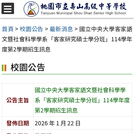
跳
至
選
單
主
首頁
>
校園公告
>
最新消息
>
國立中央大學客家語
要
文暨社會科學學系「客家研究碩士學分班」114學年
內
度第2學期招生訊息
容
校園公告
區
國立中央大學客家語文暨社會科學學
公告主旨
系「客家研究碩士學分班」114學年度
第2學期招生訊息
發佈日期
2026 年 1 月 22 日