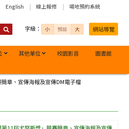
English
線上報修
場地預約系統
字級：
送出
網站導覽
小
預設
大
搜
尋：
位
其他單位
校園影音
圖書館
賽簡章、宣傳海報及宣傳DM電子檔
暨第11屆尤努斯獎」競賽簡章、宣傳海報及宣傳