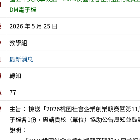
旨
DM電子檔
期
2026 年 5 月 25 日
位
教學組
別
最新消息
級
轉知
數
77
容
主旨： 檢送「2026桃園社會企業創業競賽暨第
子檔各1份，惠請貴校（單位）協助公告周知並鼓
說明：