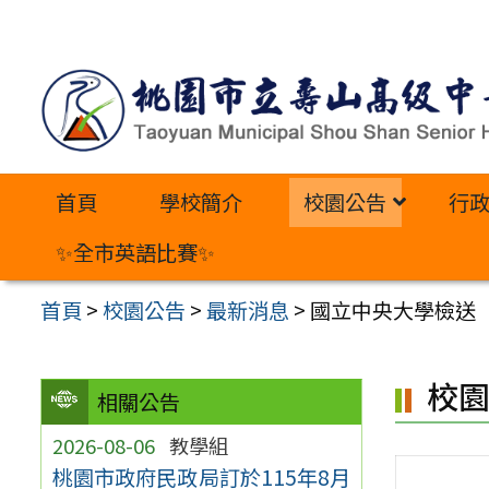
跳
至
主
要
內
首頁
學校簡介
校園公告
行
容
區
✨全市英語比賽✨
首頁
>
校園公告
>
最新消息
>
國立中央大學檢送「
校
相關公告
2026-08-06
教學組
桃園市政府民政局訂於115年8月