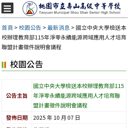
跳
至
選
單
主
首頁
>
校園公告
>
最新消息
>
國立中央大學檢送本
要
校辦理教育部115年淨零永續能源跨域應用人才培育
內
聯盟計畫徵件說明會議程
容
校園公告
區
國立中央大學檢送本校辦理教育部115
公告主旨
年淨零永續能源跨域應用人才培育聯
盟計畫徵件說明會議程
發佈日期
2025 年 10 月 07 日