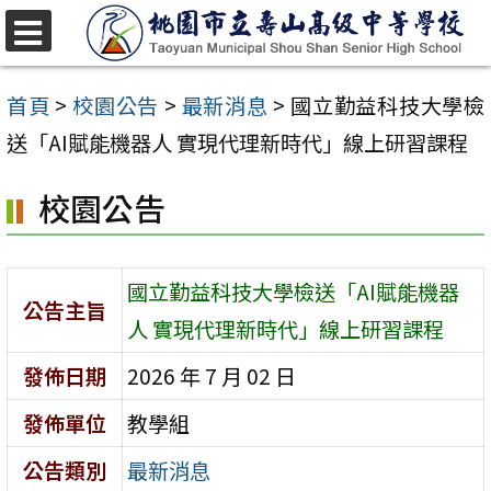
跳
至
選
單
主
首頁
>
校園公告
>
最新消息
>
國立勤益科技大學檢
要
送「AI賦能機器人 實現代理新時代」線上研習課程
內
校園公告
容
區
國立勤益科技大學檢送「AI賦能機器
公告主旨
人 實現代理新時代」線上研習課程
發佈日期
2026 年 7 月 02 日
發佈單位
教學組
公告類別
最新消息