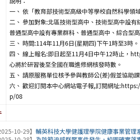
說明：
一、 依「教育部技術型高級中等學校自然科學領域
二、 參加對象:北區技術型高中、技術型高中設
普通型高中設有專業群科、普通型高中、綜合型高
三、 時間:114年11月6日(星期四)下午1時至3時。
四、 線上報名:即日起至11月4日中午12時止，https:/
心將於研習後至全國在職進修網核發時數。
五、 請原服務單位核予參與教師公(差)假並協助
六、 歡迎訂閱本中心網站電子報,訂閱網址:https://vtedu.
p/08
件
025-10-29】
輔英科技大學健護理學院健康事業管理系舉辦「H
025-10-28】
為防範流感群聚事件發生，校園確實落實生