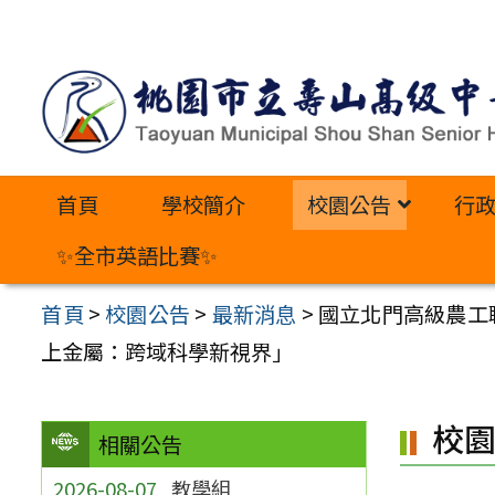
跳
至
主
要
內
首頁
學校簡介
校園公告
行
容
區
✨全市英語比賽✨
首頁
>
校園公告
>
最新消息
>
國立北門高級農工
上金屬：跨域科學新視界」
校
相關公告
2026-08-07
教學組