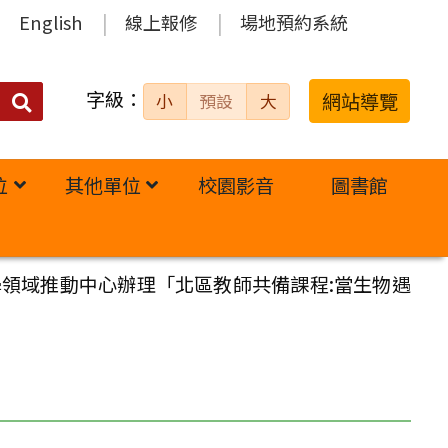
English
線上報修
場地預約系統
字級：
送出
網站導覽
小
預設
大
搜
尋：
位
其他單位
校園影音
圖書館
學領域推動中心辦理「北區教師共備課程:當生物遇