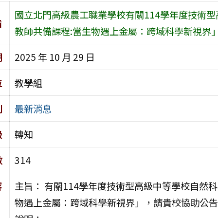
國立北門高級農工職業學校有關114學年度技術
旨
教師共備課程:當生物遇上金屬：跨域科學新視界
期
2025 年 10 月 29 日
位
教學組
別
最新消息
級
轉知
數
314
容
主旨： 有關114學年度技術型高級中等學校自然
物遇上金屬：跨域科學新視界」，請貴校協助公告