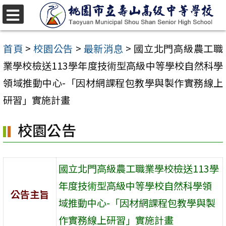
跳
至
選
單
主
首頁
>
校園公告
>
最新消息
>
國立北門高級農工職
要
業學校檢送113學年度技術型高級中等學校自然科學
內
領域推動中心-「因材網課程包教學與製作實務線上
容
研習」實施計畫
區
校園公告
國立北門高級農工職業學校檢送113學
年度技術型高級中等學校自然科學領
公告主旨
域推動中心-「因材網課程包教學與製
作實務線上研習」實施計畫