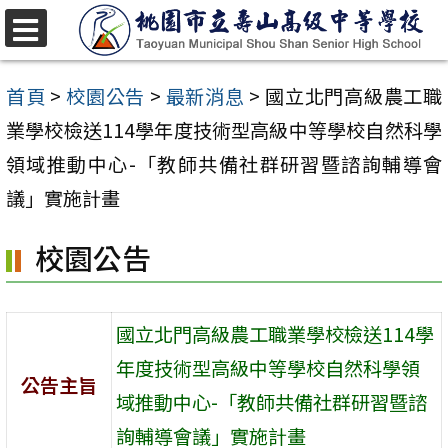
跳
至
選
單
主
首頁
>
校園公告
>
最新消息
>
國立北門高級農工職
要
業學校檢送114學年度技術型高級中等學校自然科學
內
領域推動中心-「教師共備社群研習暨諮詢輔導會
容
議」實施計畫
區
校園公告
國立北門高級農工職業學校檢送114學
年度技術型高級中等學校自然科學領
公告主旨
域推動中心-「教師共備社群研習暨諮
詢輔導會議」實施計畫