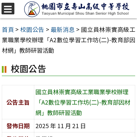
跳
至
選
單
主
首頁
>
校園公告
>
最新消息
>
國立員林崇實高級工
要
業職業學校辦理「A2數位學習工作坊(二)-教育部因
內
材網」教師研習活動
容
校園公告
區
國立員林崇實高級工業職業學校辦理
公告主旨
「A2數位學習工作坊(二)-教育部因材
網」教師研習活動
發佈日期
2025 年 11 月 21 日