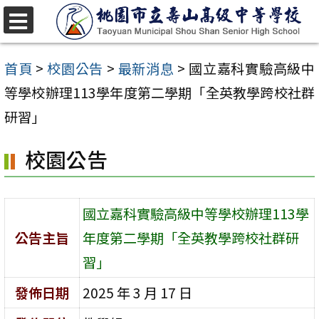
跳
至
選
單
主
首頁
>
校園公告
>
最新消息
>
國立嘉科實驗高級中
要
等學校辦理113學年度第二學期「全英教學跨校社群
內
研習」
容
校園公告
區
國立嘉科實驗高級中等學校辦理113學
公告主旨
年度第二學期「全英教學跨校社群研
習」
發佈日期
2025 年 3 月 17 日