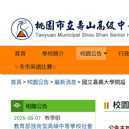
跳
至
主
要
內
首頁
學校簡介
校園公告
行
容
區
✨全市英語比賽✨
首頁
>
校園公告
>
最新消息
>
國立嘉義大學開設「
校
相關公告
2026-08-07
教學組
教育部技術型高級中等學校社會
公告主