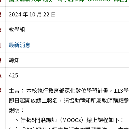
期
2024 年 10 月 22 日
位
教學組
別
最新消息
級
轉知
數
425
容
主旨： 本校執行教育部深化數位學習計畫，113學
即日起開放線上報名，請協助轉知所屬教師踴躍參
說明：
一、 旨揭5門磨課師（MOOCs）線上課程如下：