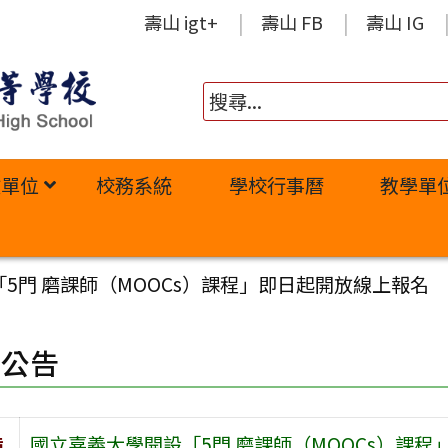
壽山 igt+
壽山 FB
壽山 IG
政單位
校務系統
學校行事曆
教學單
5門 磨課師（MOOCs）課程」即日起開放線上報名
園公告
旨
國立嘉義大學開設「5門 磨課師（MOOCs）課