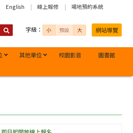
English
線上報修
場地預約系統
字級：
送出
網站導覽
小
預設
大
搜
尋：
位
其他單位
校園影音
圖書館
程」即日起開放線上報名