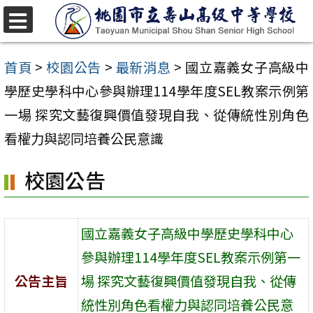
跳
至
選
單
主
首頁
>
校園公告
>
最新消息
>
國立嘉義女子高級中
要
學歷史學科中心參與辦理114學年度SEL教案示例第
內
一場 探究文藝復興價值發現自我、從傳統性別角色
容
看權力與認同培養公民意識
區
校園公告
國立嘉義女子高級中學歷史學科中心
參與辦理114學年度SEL教案示例第一
公告主旨
場 探究文藝復興價值發現自我、從傳
統性別角色看權力與認同培養公民意