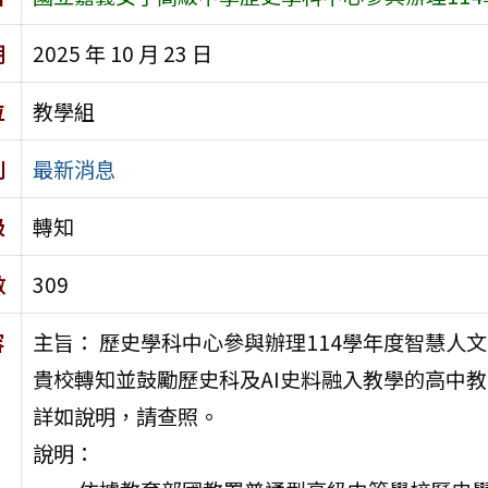
期
2025 年 10 月 23 日
位
教學組
別
最新消息
級
轉知
數
309
容
主旨： 歷史學科中心參與辦理114學年度智慧人
貴校轉知並鼓勵歷史科及AI史料融入教學的高中教
詳如說明，請查照。
說明：