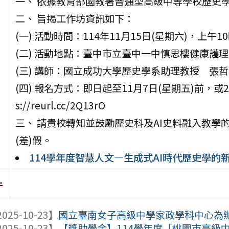
一、 依據教育部國教署普通型高級中等學校歷史學
二、 旨揭工作坊資訊如下：
(一) 活動時間：114年11月15日(星期六)，上午1
(二) 活動地點：臺中市立臺中一中慎思樓健康護
(三) 講師：國立成功大學歷史學系助理教授 張
(四) 報名方式：即日起至11月7日(星期五)前，或
s://reurl.cc/2Q13rO
三、 請貴校轉知並鼓勵歷史科及AI史料融入教
(差)假。
114學年度智慧人文—生成式AI時代歷史學的
件
025-10-23】
國立臺南女子高級中學家政學科中心為辦理
025-10-23】
【獎助學金】114學年度「桃園市高級中