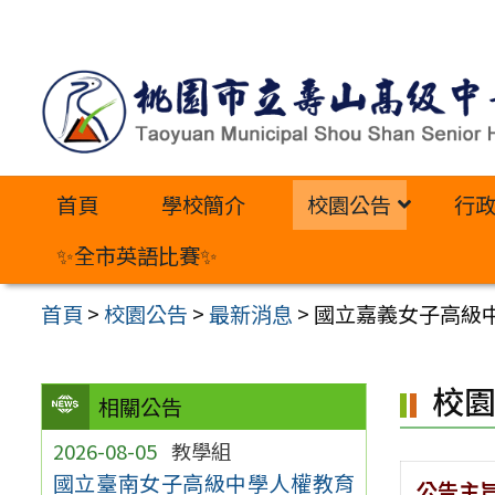
跳
至
主
要
內
首頁
學校簡介
校園公告
行
容
區
✨全市英語比賽✨
首頁
>
校園公告
>
最新消息
>
國立嘉義女子高級中
校
相關公告
2026-08-05
教學組
國立臺南女子高級中學人權教育
公告主