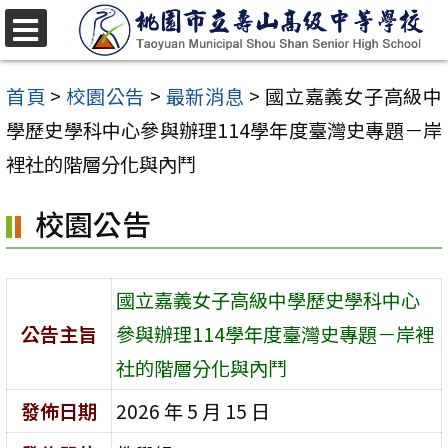
跳
至
選
單
主
首頁
>
校園公告
>
最新消息
>
國立嘉義女子高級中
要
學歷史學科中心參與辦理114學年度臺灣史專題－岸
內
裡社的階層分化與內鬥
容
校園公告
區
國立嘉義女子高級中學歷史學科中心
公告主旨
參與辦理114學年度臺灣史專題－岸裡
社的階層分化與內鬥
發佈日期
2026 年 5 月 15 日