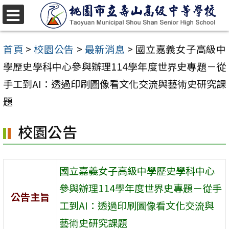
跳
至
選
單
主
首頁
>
校園公告
>
最新消息
>
國立嘉義女子高級中
要
學歷史學科中心參與辦理114學年度世界史專題－從
內
手工到AI：透過印刷圖像看文化交流與藝術史研究課
容
題
區
校園公告
國立嘉義女子高級中學歷史學科中心
參與辦理114學年度世界史專題－從手
公告主旨
工到AI：透過印刷圖像看文化交流與
藝術史研究課題