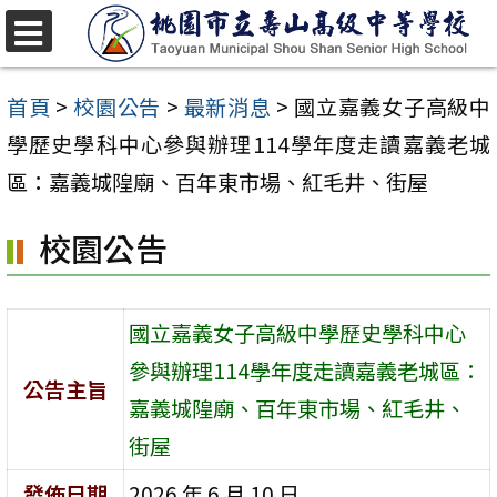
跳
至
選
單
主
首頁
>
校園公告
>
最新消息
>
國立嘉義女子高級中
要
學歷史學科中心參與辦理114學年度走讀嘉義老城
內
區：嘉義城隍廟、百年東市場、紅毛井、街屋
容
校園公告
區
國立嘉義女子高級中學歷史學科中心
參與辦理114學年度走讀嘉義老城區：
公告主旨
嘉義城隍廟、百年東市場、紅毛井、
街屋
發佈日期
2026 年 6 月 10 日