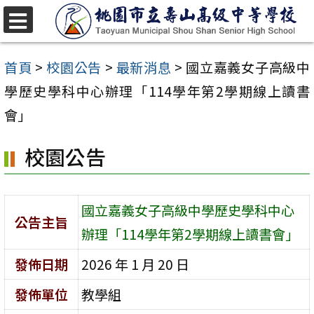
跳
至
選
單
主
首頁
>
校園公告
>
最新消息
>
國立嘉義女子高級中
要
學歷史學科中心辦理「114學年第2學期線上讀書
內
會」
容
校園公告
區
國立嘉義女子高級中學歷史學科中心
公告主旨
辦理「114學年第2學期線上讀書會」
發佈日期
2026 年 1 月 20 日
發佈單位
教學組