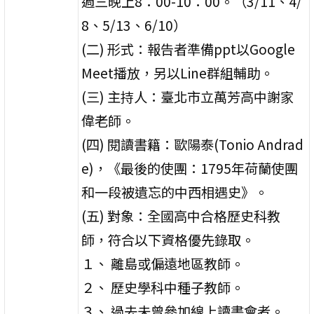
週三晚上8：00-10：00。（3/11、4/
8、5/13、6/10）
(二) 形式：報告者準備ppt以Google
Meet播放，另以Line群組輔助。
(三) 主持人：臺北市立萬芳高中謝家
偉老師。
(四) 閱讀書籍：歐陽泰(Tonio Andrad
e)，《最後的使團：1795年荷蘭使團
和一段被遺忘的中西相遇史》。
(五) 對象：全國高中合格歷史科教
師，符合以下資格優先錄取。
１、 離島或偏遠地區教師。
２、 歷史學科中種子教師。
３、 過去未曾參加線上讀書會者。