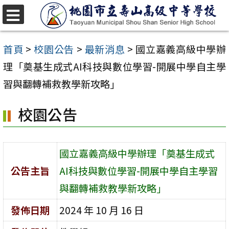
跳
至
選
單
主
首頁
>
校園公告
>
最新消息
>
國立嘉義高級中學辦
要
理「奠基生成式AI科技與數位學習-開展中學自主學
內
習與翻轉補救教學新攻略」
容
校園公告
區
國立嘉義高級中學辦理「奠基生成式
公告主旨
AI科技與數位學習-開展中學自主學習
與翻轉補救教學新攻略」
發佈日期
2024 年 10 月 16 日