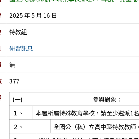
期
2025 年 5 月 16 日
位
特教組
別
研習訊息
級
無
數
377
容
(一)
參與對象：
１、
本署所屬特殊教育學校，請至少遴派1
２、
全國公（私）立高中職特教教師