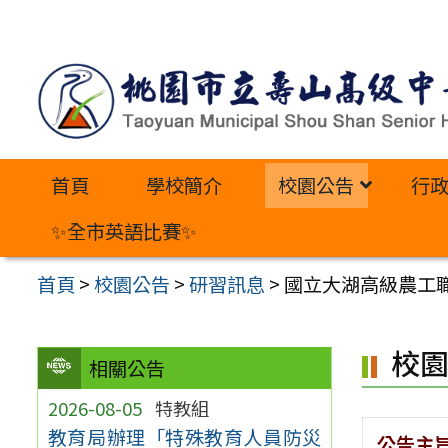
跳
至
主
要
內
首頁
學校簡介
校園公告
行
容
區
✨全市英語比賽✨
首頁
>
校園公告
>
研習訊息
>
國立大湖高級農工
校
相關公告
2026-08-05
特教組
教育局辦理「特殊教育人員防災
公告主