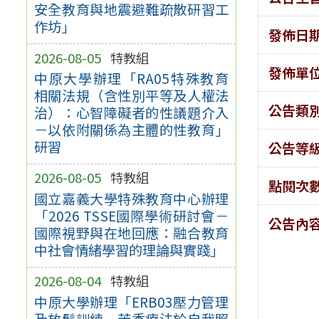
安全教育與地震避難疏散研習工
作坊」
發佈日
2026-08-05
特教組
發佈單
中原大學辦理「RA05特殊教育
相關法規（含性別平等及人權法
公告類
治）：心智障礙者的性議題介入
－以依附關係為主體的性教育」
研習
公告等
2026-08-05
特教組
點閱次
國立嘉義大學特殊教育中心辦理
「2026 TSSE國際學術研討會－
公告內
國際視野與在地回應：融合教育
中社會情緒學習的理論與實踐」
2026-08-04
特教組
中原大學辦理「ERB03壓力管理
及放鬆訓練－芳香療法於自我照