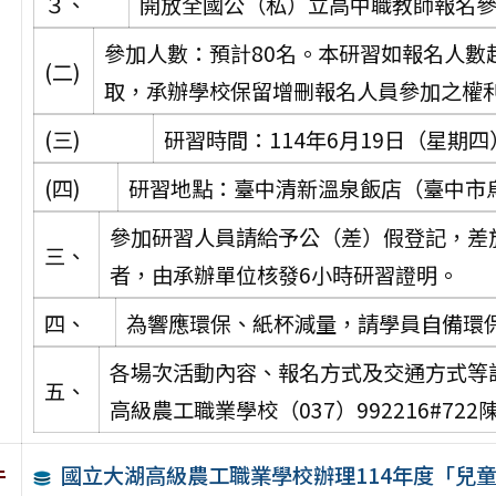
３、
開放全國公（私）立高中職教師報名
參加人數：預計80名。本研習如報名人數
(二)
取，承辦學校保留增刪報名人員參加之權
(三)
研習時間：114年6月19日（星期四
(四)
研習地點：臺中清新溫泉飯店（臺中市
參加研習人員請給予公（差）假登記，差
三、
者，由承辦單位核發6小時研習證明。
四、
為響應環保、紙杯減量，請學員自備環
各場次活動內容、報名方式及交通方式等
五、
高級農工職業學校（037）992216#722
國立大湖高級農工職業學校辦理114年度「兒
件