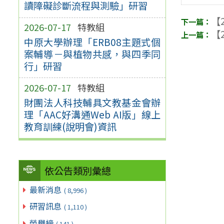
讀障礙診斷流程與測驗」研習
【2
2026-07-17
特教組
【2
中原大學辦理「ERB08主題式個
案輔導－與植物共感，與四季同
行」研習
2026-07-17
特教組
財團法人科技輔具文教基金會辦
理「AAC好溝通Web AI版」線上
教育訓練(說明會)資訊
依公告類別彙總
最新消息
( 8,996 )
研習訊息
( 1,110 )
榮譽榜
( 141 )