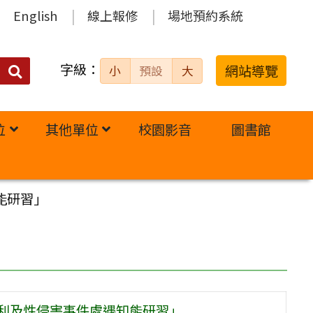
English
線上報修
場地預約系統
字級：
送出
網站導覽
小
預設
大
搜
尋：
位
其他單位
校園影音
圖書館
能研習」
權利及性侵害事件處遇知能研習」