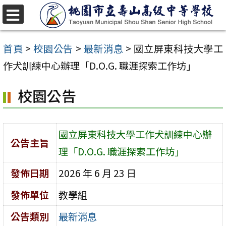
跳
至
選
單
主
首頁
>
校園公告
>
最新消息
>
國立屏東科技大學工
要
作犬訓練中心辦理「D.O.G. 職涯探索工作坊」
內
校園公告
容
區
國立屏東科技大學工作犬訓練中心辦
公告主旨
理「D.O.G. 職涯探索工作坊」
發佈日期
2026 年 6 月 23 日
發佈單位
教學組
公告類別
最新消息