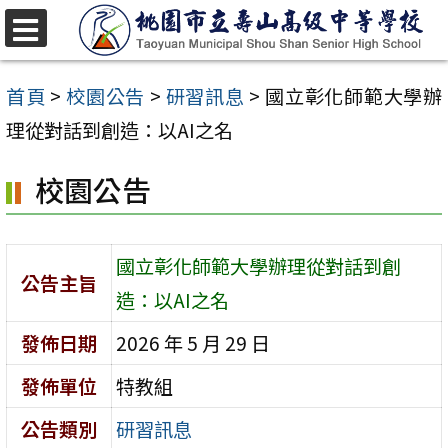
跳
至
選
單
主
首頁
>
校園公告
>
研習訊息
>
國立彰化師範大學辦
要
理從對話到創造：以AI之名
內
校園公告
容
區
國立彰化師範大學辦理從對話到創
公告主旨
造：以AI之名
發佈日期
2026 年 5 月 29 日
發佈單位
特教組
公告類別
研習訊息