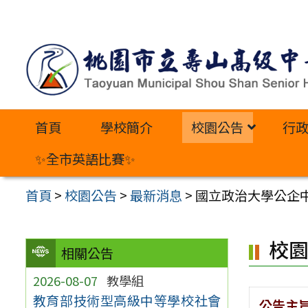
跳
至
主
要
內
首頁
學校簡介
校園公告
行
容
區
✨全市英語比賽✨
首頁
>
校園公告
>
最新消息
>
國立政治大學公企中
校
相關公告
2026-08-07
教學組
教育部技術型高級中等學校社會
公告主