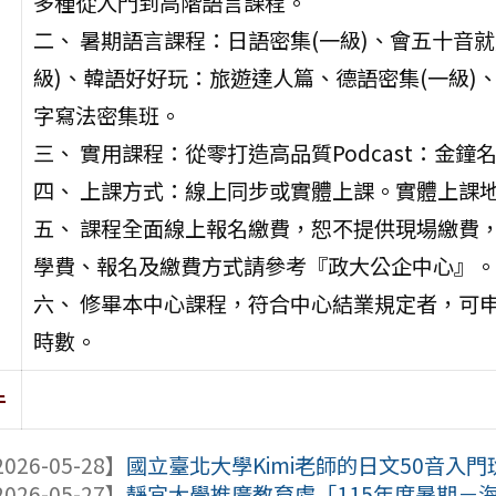
多種從入門到高階語言課程。
二、 暑期語言課程：日語密集(一級)、會五十音就
級)、韓語好好玩：旅遊達人篇、德語密集(一級)
字寫法密集班。
三、 實用課程：從零打造高品質Podcast：金
四、 上課方式：線上同步或實體上課。實體上課地
五、 課程全面線上報名繳費，恕不提供現場繳費
學費、報名及繳費方式請參考『政大公企中心』。
六、 修畢本中心課程，符合中心結業規定者，可
時數。
件
026-05-28】
國立臺北大學Kimi老師的日文50音入門
026-05-27】
靜宜大學推廣教育處「115年度暑期－海