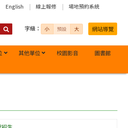
English
線上報修
場地預約系統
字級：
送出
網站導覽
小
預設
大
搜
尋：
位
其他單位
校園影音
圖書館
程招生