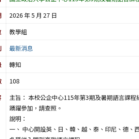
期
2026 年 5 月 27 日
位
教學組
別
最新消息
級
轉知
數
108
容
主旨： 本校公企中心115年第3期及暑期語言課
踴躍參加，請查照。
說明：
一、 中心開設英、日、韓、越、泰、印尼、德、