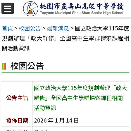
跳
至
選
單
主
首頁
>
校園公告
>
最新消息
>
國立政治大學115年度
要
規劃辦理「政大鮮修」全國高中生學群探索課程相
內
關活動資訊
容
校園公告
區
國立政治大學115年度規劃辦理「政大
公告主旨
鮮修」全國高中生學群探索課程相關
活動資訊
發佈日期
2026 年 1 月 14 日