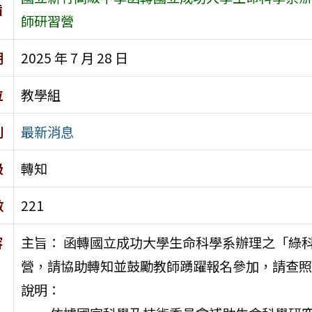
旨
師研習營
期
2025 年 7 月 28 日
位
教學組
別
最新消息
級
轉知
數
221
容
主旨： 函轉國立成功大學生命科學系辦理之「綠
營，請協助轉知並鼓勵教師踴躍報名參加，請查照
說明：