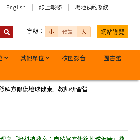
English
線上報修
場地預約系統
字級：
送出
網站導覽
小
預設
大
搜
尋：
位
其他單位
校園影音
圖書館
然解方修復地球健康」教師研習營
理之「綠科技教室：自然解方修復地球健康」教