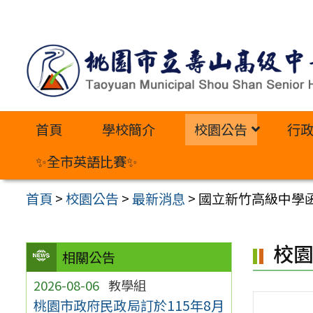
跳
至
主
要
內
首頁
學校簡介
校園公告
行
容
區
✨全市英語比賽✨
首頁
>
校園公告
>
最新消息
>
國立新竹高級中學
校
相關公告
2026-08-06
教學組
桃園市政府民政局訂於115年8月