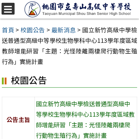
跳
至
選
單
主
首頁
>
校園公告
>
最新消息
>
國立新竹高級中學檢
要
送普通型高級中等學校生物學科中心113學年度區域
內
教師增能研習「主題：光怪陸離兩棲爬行動物生殖
容
行為」實施計畫
區
校園公告
國立新竹高級中學檢送普通型高級中
等學校生物學科中心113學年度區域教
公告主旨
師增能研習「主題：光怪陸離兩棲爬
行動物生殖行為」實施計畫